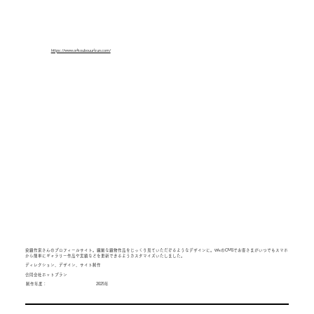
https://www.orikoubouurizun.com/
染織作家さんのプロフィールサイト。繊細な織物作品をじっくり見ていただけるようなデザインに。WixのCMSでお客さまがいつでもスマホ
から簡単にギャラリー作品や実績などを更新できるようカスタマイズいたしました。
ディレクション、デザイン、サイト制作
合同会社ホットプラン
2025年
制作年度：