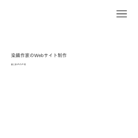
染織作家のWebサイト制作
織工房URIZUN 様