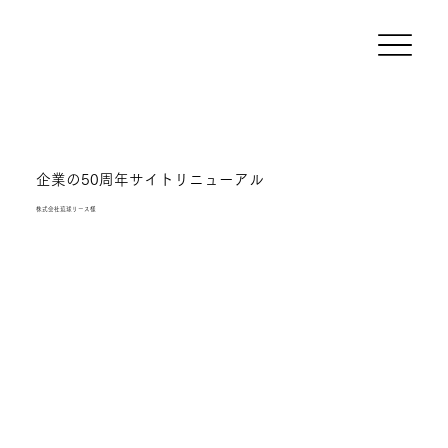
企業の50周年サイトリニューアル
株式会社琉球リース様