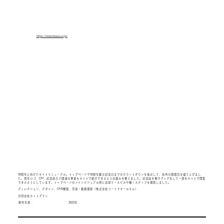
https://www.rlease.co.jp/
50周年に向けたサイトリニューアル。トップページで50周年創立記念日までのカウントダウンを表示して、社内の雰囲気を盛り上げまし
た。周年ロゴ、CM、記念誌など関連の事業もサイトで紹介できるよう仕組みを整えました。記念誌を電子ブック化して一部をサイトで閲覧
できるようにしています。トップページのメインビジュアル用に琉球リースビルや働くスタッフを撮影しました。
ディレクション、デザイン、CMS構築、写真・動画撮影（株式会社コートドオールさん）
合同会社ホットプラン
2022年
制作年度：